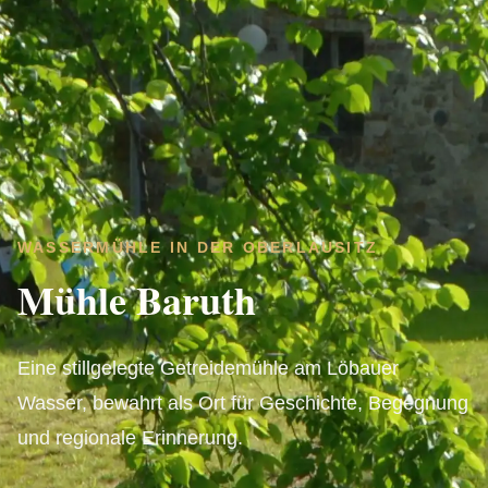
WASSERMÜHLE IN DER OBERLAUSITZ
Mühle Baruth
Eine stillgelegte Getreidemühle am Löbauer
Wasser, bewahrt als Ort für Geschichte, Begegnung
und regionale Erinnerung.