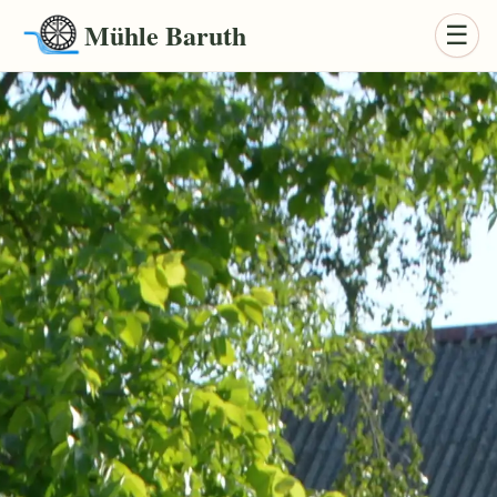
Mühle Baruth
☰